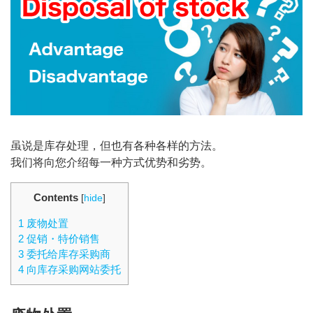
虽说是库存处理，但也有各种各样的方法。
我们将向您介绍每一种方式优势和劣势。
Contents
[
hide
]
1
废物处置
2
促销・特价销售
3
委托给库存采购商
4
向库存采购网站委托