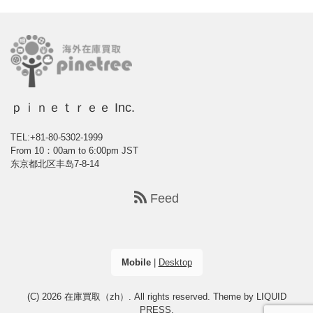
ｐｉｎｅｔｒｅｅ Inc.
TEL:+81-80-5302-1999
From 10：00am to 6:00pm JST
东京都北区丰岛7-8-14
Feed
Mobile
|
Desktop
(C) 2026
在庫買取（zh）
. All rights reserved.
Theme by
LIQUID
PRESS
.