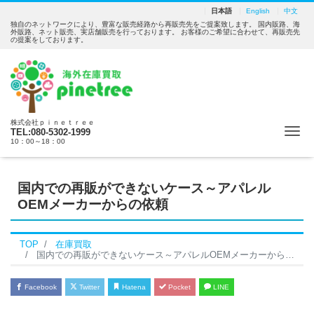
日本語
English
中文
独自のネットワークにより、豊富な販売経路から再販売先をご提案致します。 国内販路、海
外販路、ネット販売、実店舗販売を行っております。 お客様のご希望に合わせて、再販売先
の提案をしております。
株式会社ｐｉｎｅｔｒｅｅ
Me
TEL:080-5302-1999
10：00～18：00
国内での再販ができないケース～アパレル
OEMメーカーからの依頼
TOP
在庫買取
国内での再販ができないケース～アパレルOEMメーカーからの依頼
Facebook
Twitter
Hatena
Pocket
LINE